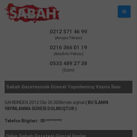
Mobil
Naviga
0212 571 46 99
(Avrupa Yakası)
0216 366 01 19
(Anadolu Yakası)
0533 489 27 38
(Gsm)
Sabah Gazetesinde Güncel Yayınlanmış Vasıta İlanı
SAHİBİNDEN 2012 Clio 26.000kmde orjinal
( BU İLANIN
YAYINLANMA SÜRESİ DOLMUŞTUR )
Telefon Bilgileri : 05*********
Diğer Sabah Gazetesi Güncel İlanlar