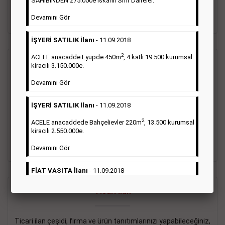
SAHİBİNDEN 275.000e İskanlı Sıfır Daireler.
sayısı şartı aranmamaktadır.
Devamını Gör
Detaylı Bilgi & İlan Örnekleri
İŞYERİ SATILIK İlanı
- 11.09.2018
2
ACELE anacadde Eyüpde 450m
, 4 katlı 19.500 kurumsal
Vasıta İlanı
kiracılı 3.150.000e.
Devamını Gör
Sarı sayfa ilanlar alım- satım, duyuru, mini reklam şeklinde
ifade edilebilen ilanlardır. Gazetelerin tirajını önemli ölçüde
İŞYERİ SATILIK İlanı
- 11.09.2018
etkilerler ve gazete gelirlerinin de önemli bir bölümünü
oluştururlar.Sabah sarı sayfa eleman ilanlarında 6 kelime
2
ACELE anacaddede Bahçelievler 220m
, 13.500 kurumsal
sayısı şartı aranmamaktadır.
kiracılı 2.550.000e.
Detaylı Bilgi & İlan Örnekleri
Devamını Gör
FİAT VASITA İlanı
- 11.09.2018
2
ACELE Anacaddede Şişli 180m
, 3 katlı, 16.500 kiracılı
Ticari İlan
2.800.000e kurumsal mağaza.
Devamını Gör
Ticari ilan çeşidi, firma ve ürün tanıtımlarınızı yapabileceğiniz,