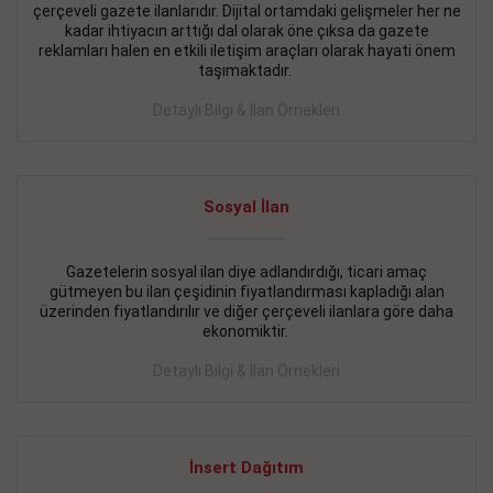
çerçeveli gazete ilanlarıdır. Dijital ortamdaki gelişmeler her ne
BAKIRKÖY SATILIK İlanı
- 11.09.2018
kadar ihtiyacın arttığı dal olarak öne çıksa da gazete
reklamları halen en etkili iletişim araçları olarak hayati önem
KARTALTEPEde kelepir 2+ 1 satılık daire
taşımaktadır.
Devamını Gör
Detaylı Bilgi & İlan Örnekleri
FATİH SATILIK İlanı
- 11.09.2018
FATİH Merkezde kelepir 2+ 1 daire
Sosyal İlan
Devamını Gör
Gazetelerin sosyal ilan diye adlandırdığı, ticari amaç
İŞYERİ KİRALIK İlanı
- 11.09.2018
gütmeyen bu ilan çeşidinin fiyatlandırması kapladığı alan
BEYLİKDÜZÜ Kavaklıda 4 katlı bina
üzerinden fiyatlandırılır ve diğer çerçeveli ilanlara göre daha
ekonomiktir.
Devamını Gör
Detaylı Bilgi & İlan Örnekleri
SİLİVRİ SATILIK İlanı
- 11.09.2018
AVCILAR Parsellerde 2 katlı, iskanlı, 8.000e kurumsal
kiracılı, 1.600.000e kelepir mağaza.
İnsert Dağıtım
Devamını Gör