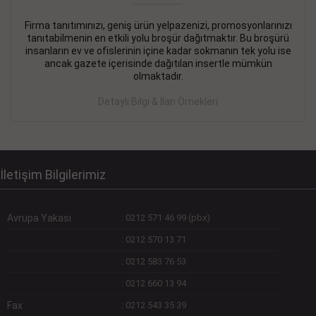
Firma tanıtımınızı, geniş ürün yelpazenizi, promosyonlarınızı
DEVREMÜLK KİRALIK İlanı
- 11.09.2018
tanıtabilmenin en etkili yolu broşür dağıtmaktır. Bu broşürü
insanların ev ve ofislerinin içine kadar sokmanın tek yolu ise
SİNYE Tekstile Şoförlüğü olan 35 yaşını aşmamış, Depo
ancak gazete içerisinde dağıtılan insertle mümkün
elemanı alınacaktır. Osmanbey, Şişli
olmaktadır.
Devamını Gör
Detaylı Bilgi & İlan Örnekleri
DEVREDENLER SATILIK İlanı
- 11.09.2018
BAKIRKÖYde Bayan Kuaförü
Devamını Gör
İletişim Bilgilerimiz
Avrupa Yakası
:
0212 571 46 99 (pbx)
:
0212 570 13 71
:
0212 583 76 53
:
0212 660 13 94
Fax
:
0212 543 35 39