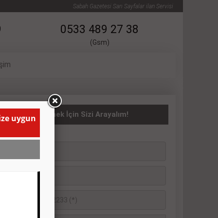
Sabah Gazetesi Sarı Sayfalar ilan Servisi
9
0533 489 27 38
(Gsm)
işim
asıta İlanı Vermek İçin Sizi Arayalım!
size uygun