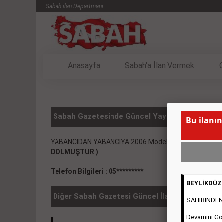
Sabah ilan Departmanı
Anasayfa
Sabah'a İlan Vermek
Sabah Gazetesinde Güncel Yayınlanmış Vasıta 
Bu ilanın
YABANCIDAN YABANCIYA 2006 Model Mercedes CLS-32
DOLMUŞTUR )
Telefon Bilgileri : 05*********
BEYLİKDÜZÜ
Diğer Sabah Gazetesi Güncel İlanlar
SAHİBİNDEN 2
Devamını Gö