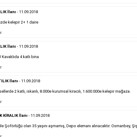
önemli ölçüde etkilerler ve gazete gelirlerinin de
önemli bir bölümünü oluştururlar.Sabah sarı sayfa
eleman ilanlarında 6 kelime sayısı şartı
IK İlanı
- 11.09.2018
aranmamaktadır.
de kelepir 2+ 1 daire
Detaylı Bilgi & İlan Örnekleri
r
LIK İlanı
- 11.09.2018
Sosyal İlan
Kavaklıda 4 katlı bina
Gazetelerin sosyal ilan diye adlandırdığı, ticari amaç
r
gütmeyen bu ilan çeşidinin fiyatlandırması kapladığı
alan üzerinden fiyatlandırılır ve diğer çerçeveli
ILIK İlanı
- 11.09.2018
ilanlara göre daha ekonomiktir.
ellerde 2 katlı, iskanlı, 8.000e kurumsal kiracılı, 1.600.000e kelepir mağaza.
r
Detaylı Bilgi & İlan Örnekleri
KİRALIK İlanı
- 11.09.2018
le Şoförlüğü olan 35 yaşını aşmamış, Depo elemanı alınacaktır. Osmanbey, Şiş
Kampanyalarımız
S
r