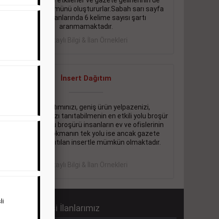
önemli ölçüde etkilerler ve gazete gelirlerinin de
önemli bir bölümünü oluştururlar.Sabah sarı sayfa
eleman ilanlarında 6 kelime sayısı şartı
aranmamaktadır.
Detaylı Bilgi & İlan Örnekleri
İnsert Dağıtım
Firma tanıtımınızı, geniş ürün yelpazenizi,
promosyonlarınızı tanıtabilmenin en etkili yolu broşür
dağıtmaktır. Bu broşürü insanların ev ve ofislerinin
içine kadar sokmanın tek yolu ise ancak gazete
içerisinde dağıtılan insertle mümkün olmaktadır.
Detaylı Bilgi & İlan Örnekleri
li
abah Gazetesi İlanlarımız