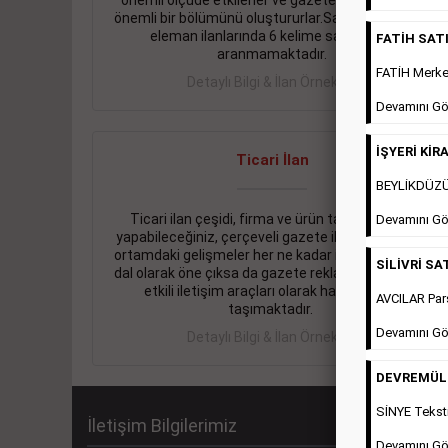
önemli ölçüde etkilerler ve gazete gelirlerinin de
önemli bir bölümünü oluştururlar.Sabah sarı sayfa
eleman ilanlarında 6 kelime sayısı şartı
FATİH SATIL
aranmamaktadır.
FATİH Merkez
Detaylı Bilgi & İlan Örnekleri
Devamını Gö
İŞYERİ KİRA
Ticari İlan
BEYLİKDÜZÜ 
Ticari ilan çeşidi, firma ve ürün tanıtımlarınızı
Devamını Gö
yapabileceğiniz, çerçeveli gazete ilanlarıdır. Dijital
ortamdaki gelişmeler her ne kadar ihtiyacın arttığı
SİLİVRİ SAT
dal olarak öne çıksa da gazete reklamları halen en
etkili iletişim araçları olarak hayati önem
AVCILAR Pars
taşımaktadır.
Devamını Gö
Detaylı Bilgi & İlan Örnekleri
DEVREMÜLK 
SİNYE Teksti
İletişim Bilgilerimiz
Devamını Gö