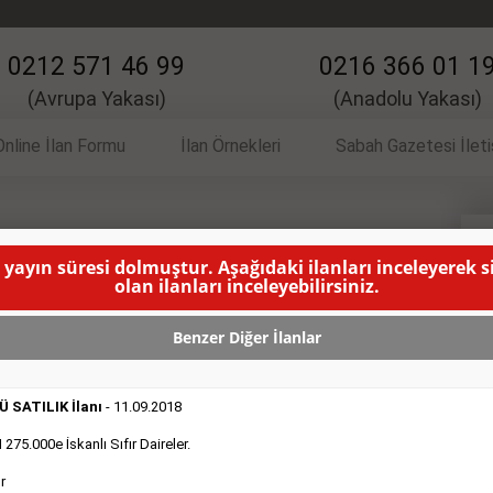
0212 571 46 99
0216 366 01 1
(Avrupa Yakası)
(Anadolu Yakası)
Online İlan Formu
İlan Örnekleri
Sabah Gazetesi İlet
İlanı
V
 yayın süresi dolmuştur. Aşağıdaki ilanları inceleyerek 
olan ilanları inceleyebilirsiniz.
0 Dizel 60.000e
( BU İLANIN YAYINLANMA SÜRESİ
Benzer Diğer İlanlar
 SATILIK İlanı
- 11.09.2018
75.000e İskanlı Sıfır Daireler.
r