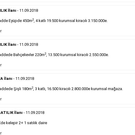
DEVREDENLER SATILIK
- 11.9.2018
Devren
kiralık maltepede çayocağı....
LIK İlanı
- 11.09.2018
Devamını Gör
2
adde Eyüpde 450m
, 4 katlı 19.500 kurumsal kiracılı 3.150.000e.
r
DEVREDENLER SATILIK
- 11.9.2018
Halkalı
meydanındaki lokantamız devren satılıktır....
LIK İlanı
- 11.09.2018
Devamını Gör
2
ddede Bahçelievler 220m
, 13.500 kurumsal kiracılı 2.550.000e.
r
Sabah Gazetesi İlan Çeşitleri
A İlanı
- 11.09.2018
takip ederek farklı ilan türleri hakkında detaylara ulaşabilir, ilan örn
2
addede Şişli 180m
, 3 katlı, 16.500 kiracılı 2.800.000e kurumsal mağaza.
r
Emlak İlanı
ATILIK İlanı
- 11.09.2018
 kelepir 2+ 1 satılık daire
Sarı sayfa ilanlar alım- satım, duyuru, mini reklam
şeklinde ifade edilebilen ilanlardır. Gazetelerin tirajını
r