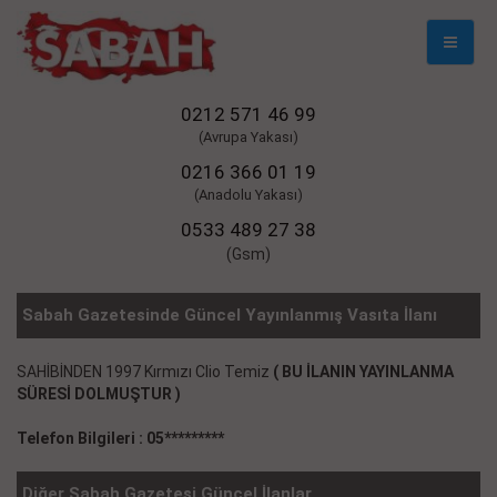
Mobil
Naviga
0212 571 46 99
(Avrupa Yakası)
0216 366 01 19
(Anadolu Yakası)
0533 489 27 38
(Gsm)
Sabah Gazetesinde Güncel Yayınlanmış Vasıta İlanı
SAHİBİNDEN 1997 Kırmızı Clio Temiz
( BU İLANIN YAYINLANMA
SÜRESİ DOLMUŞTUR )
Telefon Bilgileri : 05*********
Diğer Sabah Gazetesi Güncel İlanlar