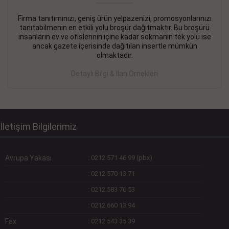
Firma tanıtımınızı, geniş ürün yelpazenizi, promosyonlarınızı
DEVREMÜLK KİRALIK İlanı
- 11.09.2018
tanıtabilmenin en etkili yolu broşür dağıtmaktır. Bu broşürü
insanların ev ve ofislerinin içine kadar sokmanın tek yolu ise
SİNYE Tekstile Şoförlüğü olan 35 yaşını aşmamış, Depo
ancak gazete içerisinde dağıtılan insertle mümkün
elemanı alınacaktır. Osmanbey, Şişli
olmaktadır.
Devamını Gör
Detaylı Bilgi & İlan Örnekleri
DEVREDENLER SATILIK İlanı
- 11.09.2018
BAKIRKÖYde Bayan Kuaförü
Devamını Gör
İletişim Bilgilerimiz
Avrupa Yakası
:
0212 571 46 99 (pbx)
:
0212 570 13 71
:
0212 583 76 53
:
0212 660 13 94
Fax
:
0212 543 35 39