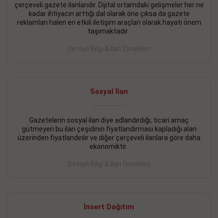
çerçeveli gazete ilanlarıdır. Dijital ortamdaki gelişmeler her ne
BAKIRKÖY SATILIK İlanı
- 11.09.2018
kadar ihtiyacın arttığı dal olarak öne çıksa da gazete
reklamları halen en etkili iletişim araçları olarak hayati önem
KARTALTEPEde kelepir 2+ 1 satılık daire
taşımaktadır.
Devamını Gör
Detaylı Bilgi & İlan Örnekleri
FATİH SATILIK İlanı
- 11.09.2018
FATİH Merkezde kelepir 2+ 1 daire
Sosyal İlan
Devamını Gör
Gazetelerin sosyal ilan diye adlandırdığı, ticari amaç
İŞYERİ KİRALIK İlanı
- 11.09.2018
gütmeyen bu ilan çeşidinin fiyatlandırması kapladığı alan
BEYLİKDÜZÜ Kavaklıda 4 katlı bina
üzerinden fiyatlandırılır ve diğer çerçeveli ilanlara göre daha
ekonomiktir.
Devamını Gör
Detaylı Bilgi & İlan Örnekleri
SİLİVRİ SATILIK İlanı
- 11.09.2018
AVCILAR Parsellerde 2 katlı, iskanlı, 8.000e kurumsal
kiracılı, 1.600.000e kelepir mağaza.
İnsert Dağıtım
Devamını Gör