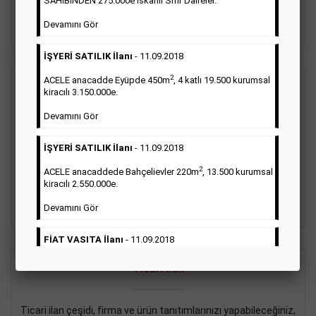
SAHİBİNDEN 275.000e İskanlı Sıfır Daireler.
sayısı şartı aranmamaktadır.
Devamını Gör
Detaylı Bilgi & İlan Örnekleri
İŞYERİ SATILIK İlanı
- 11.09.2018
2
ACELE anacadde Eyüpde 450m
, 4 katlı 19.500 kurumsal
Vasıta İlanı
kiracılı 3.150.000e.
Devamını Gör
Sarı sayfa ilanlar alım- satım, duyuru, mini reklam şeklinde
ifade edilebilen ilanlardır. Gazetelerin tirajını önemli ölçüde
İŞYERİ SATILIK İlanı
- 11.09.2018
etkilerler ve gazete gelirlerinin de önemli bir bölümünü
oluştururlar.Sabah sarı sayfa eleman ilanlarında 6 kelime
2
ACELE anacaddede Bahçelievler 220m
, 13.500 kurumsal
sayısı şartı aranmamaktadır.
kiracılı 2.550.000e.
Detaylı Bilgi & İlan Örnekleri
Devamını Gör
FİAT VASITA İlanı
- 11.09.2018
2
ACELE Anacaddede Şişli 180m
, 3 katlı, 16.500 kiracılı
Ticari İlan
2.800.000e kurumsal mağaza.
Devamını Gör
Ticari ilan çeşidi, firma ve ürün tanıtımlarınızı yapabileceğiniz,