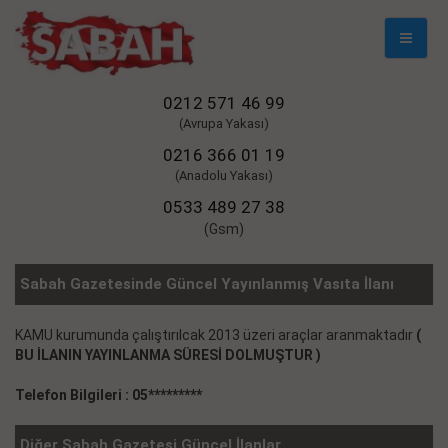
Mobil
Naviga
0212 571 46 99
(Avrupa Yakası)
0216 366 01 19
(Anadolu Yakası)
0533 489 27 38
(Gsm)
Sabah Gazetesinde Güncel Yayınlanmış Vasıta İlanı
KAMU kurumunda çalıştırılcak 2013 üzeri araçlar aranmaktadır
(
BU İLANIN YAYINLANMA SÜRESİ DOLMUŞTUR )
Telefon Bilgileri : 05*********
Diğer Sabah Gazetesi Güncel İlanlar