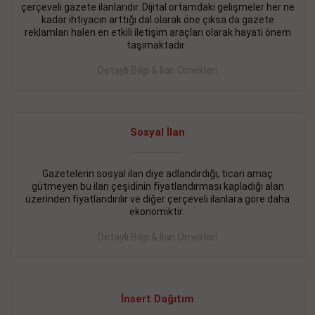
çerçeveli gazete ilanlarıdır. Dijital ortamdaki gelişmeler her ne
BAKIRKÖY SATILIK İlanı
- 11.09.2018
kadar ihtiyacın arttığı dal olarak öne çıksa da gazete
reklamları halen en etkili iletişim araçları olarak hayati önem
KARTALTEPEde kelepir 2+ 1 satılık daire
taşımaktadır.
Devamını Gör
Detaylı Bilgi & İlan Örnekleri
FATİH SATILIK İlanı
- 11.09.2018
FATİH Merkezde kelepir 2+ 1 daire
Sosyal İlan
Devamını Gör
Gazetelerin sosyal ilan diye adlandırdığı, ticari amaç
İŞYERİ KİRALIK İlanı
- 11.09.2018
gütmeyen bu ilan çeşidinin fiyatlandırması kapladığı alan
BEYLİKDÜZÜ Kavaklıda 4 katlı bina
üzerinden fiyatlandırılır ve diğer çerçeveli ilanlara göre daha
ekonomiktir.
Devamını Gör
Detaylı Bilgi & İlan Örnekleri
SİLİVRİ SATILIK İlanı
- 11.09.2018
AVCILAR Parsellerde 2 katlı, iskanlı, 8.000e kurumsal
kiracılı, 1.600.000e kelepir mağaza.
İnsert Dağıtım
Devamını Gör