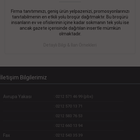
Firma tanıtımınızı, geniş ürün yelpazenizi, promosyonlarınızı
DEVREMÜLK KİRALIK İlanı
- 11.09.2018
tanıtabilmenin en etkili yolu broşür dağıtmaktır. Bu broşürü
insanların ev ve ofislerinin içine kadar sokmanın tek yolu ise
SİNYE Tekstile Şoförlüğü olan 35 yaşını aşmamış, Depo
ancak gazete içerisinde dağıtılan insertle mümkün
elemanı alınacaktır. Osmanbey, Şişli
olmaktadır.
Devamını Gör
Detaylı Bilgi & İlan Örnekleri
DEVREDENLER SATILIK İlanı
- 11.09.2018
BAKIRKÖYde Bayan Kuaförü
Devamını Gör
İletişim Bilgilerimiz
Avrupa Yakası
:
0212 571 46 99 (pbx)
:
0212 570 13 71
:
0212 583 76 53
:
0212 660 13 94
Fax
:
0212 543 35 39