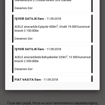
SAHİBİNDEN 275.000e İskanlı Sıfır Daireler.
sayısı şartı aranmamaktadır.
Devamını Gör
Detaylı Bilgi & İlan Örnekleri
İŞYERİ SATILIK İlanı
- 11.09.2018
2
ACELE anacadde Eyüpde 450m
, 4 katlı 19.500 kurumsal
Vasıta İlanı
kiracılı 3.150.000e.
Devamını Gör
Sarı sayfa ilanlar alım- satım, duyuru, mini reklam şeklinde
ifade edilebilen ilanlardır. Gazetelerin tirajını önemli ölçüde
İŞYERİ SATILIK İlanı
- 11.09.2018
etkilerler ve gazete gelirlerinin de önemli bir bölümünü
oluştururlar.Sabah sarı sayfa eleman ilanlarında 6 kelime
2
ACELE anacaddede Bahçelievler 220m
, 13.500 kurumsal
sayısı şartı aranmamaktadır.
kiracılı 2.550.000e.
Detaylı Bilgi & İlan Örnekleri
Devamını Gör
FİAT VASITA İlanı
- 11.09.2018
2
ACELE Anacaddede Şişli 180m
, 3 katlı, 16.500 kiracılı
Ticari İlan
2.800.000e kurumsal mağaza.
Devamını Gör
Ticari ilan çeşidi, firma ve ürün tanıtımlarınızı yapabileceğiniz,