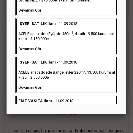
SAHİBİNDEN 275.000e İskanlı Sıfır Daireler.
sayısı şartı aranmamaktadır.
Devamını Gör
Detaylı Bilgi & İlan Örnekleri
İŞYERİ SATILIK İlanı
- 11.09.2018
2
ACELE anacadde Eyüpde 450m
, 4 katlı 19.500 kurumsal
Vasıta İlanı
kiracılı 3.150.000e.
Devamını Gör
Sarı sayfa ilanlar alım- satım, duyuru, mini reklam şeklinde
ifade edilebilen ilanlardır. Gazetelerin tirajını önemli ölçüde
İŞYERİ SATILIK İlanı
- 11.09.2018
etkilerler ve gazete gelirlerinin de önemli bir bölümünü
oluştururlar.Sabah sarı sayfa eleman ilanlarında 6 kelime
2
ACELE anacaddede Bahçelievler 220m
, 13.500 kurumsal
sayısı şartı aranmamaktadır.
kiracılı 2.550.000e.
Detaylı Bilgi & İlan Örnekleri
Devamını Gör
FİAT VASITA İlanı
- 11.09.2018
2
ACELE Anacaddede Şişli 180m
, 3 katlı, 16.500 kiracılı
Ticari İlan
2.800.000e kurumsal mağaza.
Devamını Gör
Ticari ilan çeşidi, firma ve ürün tanıtımlarınızı yapabileceğiniz,