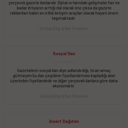
çerçeveli gazete ilanlarıdır. Dijital ortamdaki gelişmeler her ne
BAKIRKÖY SATILIK İlanı
- 11.09.2018
kadar ihtiyacın arttığı dal olarak öne çıksa da gazete
reklamları halen en etkili iletişim araçları olarak hayati önem
KARTALTEPEde kelepir 2+ 1 satılık daire
taşımaktadır.
Devamını Gör
Detaylı Bilgi & İlan Örnekleri
FATİH SATILIK İlanı
- 11.09.2018
FATİH Merkezde kelepir 2+ 1 daire
Sosyal İlan
Devamını Gör
Gazetelerin sosyal ilan diye adlandırdığı, ticari amaç
İŞYERİ KİRALIK İlanı
- 11.09.2018
gütmeyen bu ilan çeşidinin fiyatlandırması kapladığı alan
BEYLİKDÜZÜ Kavaklıda 4 katlı bina
üzerinden fiyatlandırılır ve diğer çerçeveli ilanlara göre daha
ekonomiktir.
Devamını Gör
Detaylı Bilgi & İlan Örnekleri
SİLİVRİ SATILIK İlanı
- 11.09.2018
AVCILAR Parsellerde 2 katlı, iskanlı, 8.000e kurumsal
kiracılı, 1.600.000e kelepir mağaza.
İnsert Dağıtım
Devamını Gör