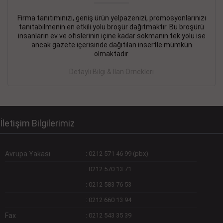
Firma tanıtımınızı, geniş ürün yelpazenizi, promosyonlarınızı
DEVREMÜLK KİRALIK İlanı
- 11.09.2018
tanıtabilmenin en etkili yolu broşür dağıtmaktır. Bu broşürü
insanların ev ve ofislerinin içine kadar sokmanın tek yolu ise
SİNYE Tekstile Şoförlüğü olan 35 yaşını aşmamış, Depo
ancak gazete içerisinde dağıtılan insertle mümkün
elemanı alınacaktır. Osmanbey, Şişli
olmaktadır.
Devamını Gör
Detaylı Bilgi & İlan Örnekleri
DEVREDENLER SATILIK İlanı
- 11.09.2018
BAKIRKÖYde Bayan Kuaförü
Devamını Gör
İletişim Bilgilerimiz
Avrupa Yakası
:
0212 571 46 99 (pbx)
:
0212 570 13 71
:
0212 583 76 53
:
0212 660 13 94
Fax
:
0212 543 35 39