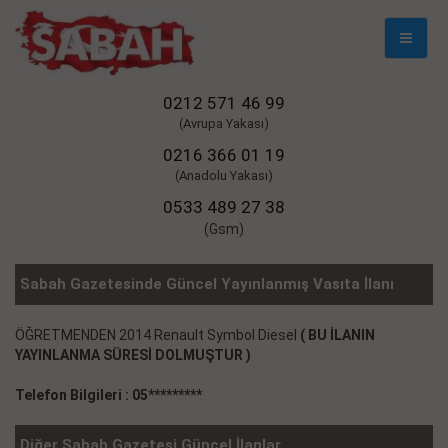
Mobil
Naviga
0212 571 46 99
(Avrupa Yakası)
0216 366 01 19
(Anadolu Yakası)
0533 489 27 38
(Gsm)
Sabah Gazetesinde Güncel Yayınlanmış Vasıta İlanı
ÖĞRETMENDEN 2014 Renault Symbol Diesel
( BU İLANIN
YAYINLANMA SÜRESİ DOLMUŞTUR )
Telefon Bilgileri : 05*********
Diğer Sabah Gazetesi Güncel İlanlar