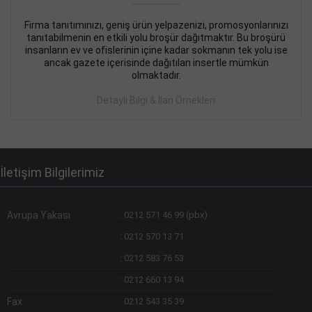
Firma tanıtımınızı, geniş ürün yelpazenizi, promosyonlarınızı
DEVREMÜLK KİRALIK İlanı
- 11.09.2018
tanıtabilmenin en etkili yolu broşür dağıtmaktır. Bu broşürü
insanların ev ve ofislerinin içine kadar sokmanın tek yolu ise
SİNYE Tekstile Şoförlüğü olan 35 yaşını aşmamış, Depo
ancak gazete içerisinde dağıtılan insertle mümkün
elemanı alınacaktır. Osmanbey, Şişli
olmaktadır.
Devamını Gör
Detaylı Bilgi & İlan Örnekleri
DEVREDENLER SATILIK İlanı
- 11.09.2018
BAKIRKÖYde Bayan Kuaförü
Devamını Gör
İletişim Bilgilerimiz
Avrupa Yakası
:
0212 571 46 99 (pbx)
:
0212 570 13 71
:
0212 583 76 53
:
0212 660 13 94
Fax
:
0212 543 35 39