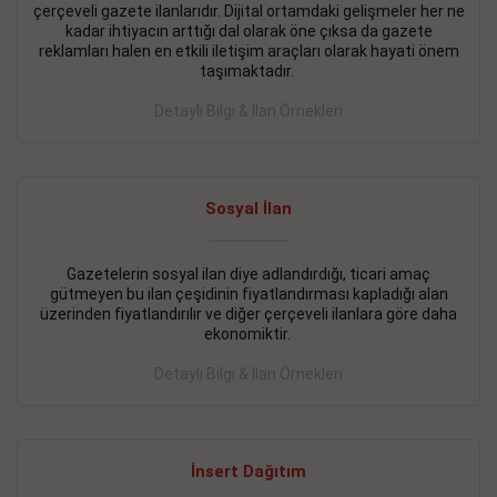
çerçeveli gazete ilanlarıdır. Dijital ortamdaki gelişmeler her ne
BAKIRKÖY SATILIK İlanı
- 11.09.2018
kadar ihtiyacın arttığı dal olarak öne çıksa da gazete
reklamları halen en etkili iletişim araçları olarak hayati önem
KARTALTEPEde kelepir 2+ 1 satılık daire
taşımaktadır.
Devamını Gör
Detaylı Bilgi & İlan Örnekleri
FATİH SATILIK İlanı
- 11.09.2018
FATİH Merkezde kelepir 2+ 1 daire
Sosyal İlan
Devamını Gör
Gazetelerin sosyal ilan diye adlandırdığı, ticari amaç
İŞYERİ KİRALIK İlanı
- 11.09.2018
gütmeyen bu ilan çeşidinin fiyatlandırması kapladığı alan
BEYLİKDÜZÜ Kavaklıda 4 katlı bina
üzerinden fiyatlandırılır ve diğer çerçeveli ilanlara göre daha
ekonomiktir.
Devamını Gör
Detaylı Bilgi & İlan Örnekleri
SİLİVRİ SATILIK İlanı
- 11.09.2018
AVCILAR Parsellerde 2 katlı, iskanlı, 8.000e kurumsal
kiracılı, 1.600.000e kelepir mağaza.
İnsert Dağıtım
Devamını Gör