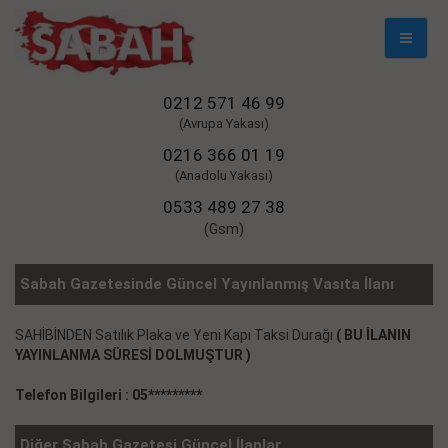
Mobil
Naviga
0212 571 46 99
(Avrupa Yakası)
0216 366 01 19
(Anadolu Yakası)
0533 489 27 38
(Gsm)
Sabah Gazetesinde Güncel Yayınlanmış Vasıta İlanı
SAHİBİNDEN Satılık Plaka ve Yeni Kapı Taksi Durağı
( BU İLANIN
YAYINLANMA SÜRESİ DOLMUŞTUR )
Telefon Bilgileri : 05*********
Diğer Sabah Gazetesi Güncel İlanlar