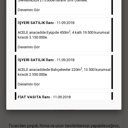
SAHİBİNDEN 275.000e İskanlı Sıfır Daireler.
sayısı şartı aranmamaktadır.
Devamını Gör
Detaylı Bilgi & İlan Örnekleri
İŞYERİ SATILIK İlanı
- 11.09.2018
2
ACELE anacadde Eyüpde 450m
, 4 katlı 19.500 kurumsal
Vasıta İlanı
kiracılı 3.150.000e.
Devamını Gör
Sarı sayfa ilanlar alım- satım, duyuru, mini reklam şeklinde
ifade edilebilen ilanlardır. Gazetelerin tirajını önemli ölçüde
İŞYERİ SATILIK İlanı
- 11.09.2018
etkilerler ve gazete gelirlerinin de önemli bir bölümünü
oluştururlar.Sabah sarı sayfa eleman ilanlarında 6 kelime
2
ACELE anacaddede Bahçelievler 220m
, 13.500 kurumsal
sayısı şartı aranmamaktadır.
kiracılı 2.550.000e.
Detaylı Bilgi & İlan Örnekleri
Devamını Gör
FİAT VASITA İlanı
- 11.09.2018
2
ACELE Anacaddede Şişli 180m
, 3 katlı, 16.500 kiracılı
Ticari İlan
2.800.000e kurumsal mağaza.
Devamını Gör
Ticari ilan çeşidi, firma ve ürün tanıtımlarınızı yapabileceğiniz,