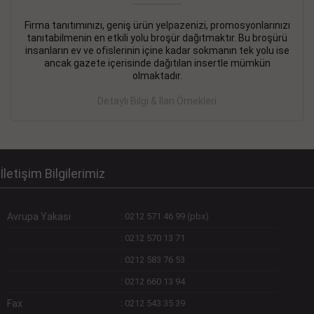
Firma tanıtımınızı, geniş ürün yelpazenizi, promosyonlarınızı
DEVREMÜLK KİRALIK İlanı
- 11.09.2018
tanıtabilmenin en etkili yolu broşür dağıtmaktır. Bu broşürü
insanların ev ve ofislerinin içine kadar sokmanın tek yolu ise
SİNYE Tekstile Şoförlüğü olan 35 yaşını aşmamış, Depo
ancak gazete içerisinde dağıtılan insertle mümkün
elemanı alınacaktır. Osmanbey, Şişli
olmaktadır.
Devamını Gör
Detaylı Bilgi & İlan Örnekleri
DEVREDENLER SATILIK İlanı
- 11.09.2018
BAKIRKÖYde Bayan Kuaförü
Devamını Gör
İletişim Bilgilerimiz
Avrupa Yakası
:
0212 571 46 99 (pbx)
:
0212 570 13 71
:
0212 583 76 53
:
0212 660 13 94
Fax
:
0212 543 35 39