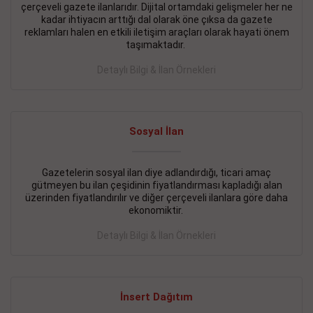
çerçeveli gazete ilanlarıdır. Dijital ortamdaki gelişmeler her ne
BAKIRKÖY SATILIK İlanı
- 11.09.2018
kadar ihtiyacın arttığı dal olarak öne çıksa da gazete
reklamları halen en etkili iletişim araçları olarak hayati önem
KARTALTEPEde kelepir 2+ 1 satılık daire
taşımaktadır.
Devamını Gör
Detaylı Bilgi & İlan Örnekleri
FATİH SATILIK İlanı
- 11.09.2018
FATİH Merkezde kelepir 2+ 1 daire
Sosyal İlan
Devamını Gör
Gazetelerin sosyal ilan diye adlandırdığı, ticari amaç
İŞYERİ KİRALIK İlanı
- 11.09.2018
gütmeyen bu ilan çeşidinin fiyatlandırması kapladığı alan
BEYLİKDÜZÜ Kavaklıda 4 katlı bina
üzerinden fiyatlandırılır ve diğer çerçeveli ilanlara göre daha
ekonomiktir.
Devamını Gör
Detaylı Bilgi & İlan Örnekleri
SİLİVRİ SATILIK İlanı
- 11.09.2018
AVCILAR Parsellerde 2 katlı, iskanlı, 8.000e kurumsal
kiracılı, 1.600.000e kelepir mağaza.
İnsert Dağıtım
Devamını Gör