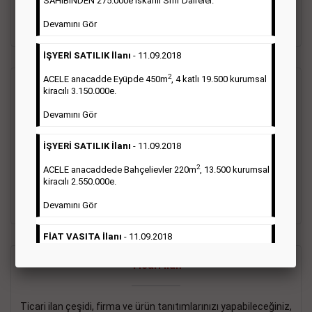
SAHİBİNDEN 275.000e İskanlı Sıfır Daireler.
sayısı şartı aranmamaktadır.
Devamını Gör
Detaylı Bilgi & İlan Örnekleri
İŞYERİ SATILIK İlanı
- 11.09.2018
2
ACELE anacadde Eyüpde 450m
, 4 katlı 19.500 kurumsal
Vasıta İlanı
kiracılı 3.150.000e.
Devamını Gör
Sarı sayfa ilanlar alım- satım, duyuru, mini reklam şeklinde
ifade edilebilen ilanlardır. Gazetelerin tirajını önemli ölçüde
İŞYERİ SATILIK İlanı
- 11.09.2018
etkilerler ve gazete gelirlerinin de önemli bir bölümünü
oluştururlar.Sabah sarı sayfa eleman ilanlarında 6 kelime
2
ACELE anacaddede Bahçelievler 220m
, 13.500 kurumsal
sayısı şartı aranmamaktadır.
kiracılı 2.550.000e.
Detaylı Bilgi & İlan Örnekleri
Devamını Gör
FİAT VASITA İlanı
- 11.09.2018
2
ACELE Anacaddede Şişli 180m
, 3 katlı, 16.500 kiracılı
Ticari İlan
2.800.000e kurumsal mağaza.
Devamını Gör
Ticari ilan çeşidi, firma ve ürün tanıtımlarınızı yapabileceğiniz,