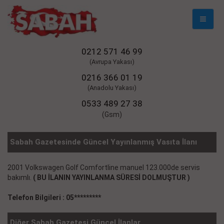
Mobil
Naviga
0212 571 46 99
(Avrupa Yakası)
0216 366 01 19
(Anadolu Yakası)
0533 489 27 38
(Gsm)
Sabah Gazetesinde Güncel Yayınlanmış Vasıta İlanı
2001 Volkswagen Golf Comfortline manuel 123.000de servis
bakımlı.
( BU İLANIN YAYINLANMA SÜRESİ DOLMUŞTUR )
Telefon Bilgileri : 05*********
Diğer Sabah Gazetesi Güncel İlanlar