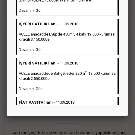
SAHİBİNDEN 275.000e İskanlı Sıfır Daireler.
sayısı şartı aranmamaktadır.
Devamını Gör
Detaylı Bilgi & İlan Örnekleri
İŞYERİ SATILIK İlanı
- 11.09.2018
2
ACELE anacadde Eyüpde 450m
, 4 katlı 19.500 kurumsal
Vasıta İlanı
kiracılı 3.150.000e.
Devamını Gör
Sarı sayfa ilanlar alım- satım, duyuru, mini reklam şeklinde
ifade edilebilen ilanlardır. Gazetelerin tirajını önemli ölçüde
İŞYERİ SATILIK İlanı
- 11.09.2018
etkilerler ve gazete gelirlerinin de önemli bir bölümünü
oluştururlar.Sabah sarı sayfa eleman ilanlarında 6 kelime
2
ACELE anacaddede Bahçelievler 220m
, 13.500 kurumsal
sayısı şartı aranmamaktadır.
kiracılı 2.550.000e.
Detaylı Bilgi & İlan Örnekleri
Devamını Gör
FİAT VASITA İlanı
- 11.09.2018
2
ACELE Anacaddede Şişli 180m
, 3 katlı, 16.500 kiracılı
Ticari İlan
2.800.000e kurumsal mağaza.
Devamını Gör
Ticari ilan çeşidi, firma ve ürün tanıtımlarınızı yapabileceğiniz,