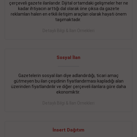
çerçeveli gazete ilanlarıdır. Dijital ortamdaki gelişmeler her ne
BAKIRKÖY SATILIK İlanı
- 11.09.2018
kadar ihtiyacın arttığı dal olarak öne çıksa da gazete
reklamları halen en etkili iletişim araçları olarak hayati önem
KARTALTEPEde kelepir 2+ 1 satılık daire
taşımaktadır.
Devamını Gör
Detaylı Bilgi & İlan Örnekleri
FATİH SATILIK İlanı
- 11.09.2018
FATİH Merkezde kelepir 2+ 1 daire
Sosyal İlan
Devamını Gör
Gazetelerin sosyal ilan diye adlandırdığı, ticari amaç
İŞYERİ KİRALIK İlanı
- 11.09.2018
gütmeyen bu ilan çeşidinin fiyatlandırması kapladığı alan
BEYLİKDÜZÜ Kavaklıda 4 katlı bina
üzerinden fiyatlandırılır ve diğer çerçeveli ilanlara göre daha
ekonomiktir.
Devamını Gör
Detaylı Bilgi & İlan Örnekleri
SİLİVRİ SATILIK İlanı
- 11.09.2018
AVCILAR Parsellerde 2 katlı, iskanlı, 8.000e kurumsal
kiracılı, 1.600.000e kelepir mağaza.
İnsert Dağıtım
Devamını Gör