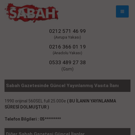
Mobil
Naviga
0212 571 46 99
(Avrupa Yakası)
0216 366 01 19
(Anadolu Yakası)
0533 489 27 38
(Gsm)
Sabah Gazetesinde Güncel Yayınlanmış Vasıta İlanı
1990 orijinal 560SEL full 25.000e
( BU İLANIN YAYINLANMA
SÜRESİ DOLMUŞTUR )
Telefon Bilgileri : 05*********
Diğer Sabah Gazetesi Güncel İlanlar