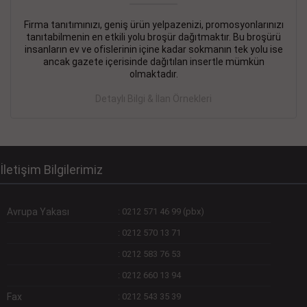
Firma tanıtımınızı, geniş ürün yelpazenizi, promosyonlarınızı
DEVREMÜLK KİRALIK İlanı
- 11.09.2018
tanıtabilmenin en etkili yolu broşür dağıtmaktır. Bu broşürü
insanların ev ve ofislerinin içine kadar sokmanın tek yolu ise
SİNYE Tekstile Şoförlüğü olan 35 yaşını aşmamış, Depo
ancak gazete içerisinde dağıtılan insertle mümkün
elemanı alınacaktır. Osmanbey, Şişli
olmaktadır.
Devamını Gör
Detaylı Bilgi & İlan Örnekleri
DEVREDENLER SATILIK İlanı
- 11.09.2018
BAKIRKÖYde Bayan Kuaförü
Devamını Gör
İletişim Bilgilerimiz
Avrupa Yakası
:
0212 571 46 99 (pbx)
:
0212 570 13 71
:
0212 583 76 53
:
0212 660 13 94
Fax
:
0212 543 35 39