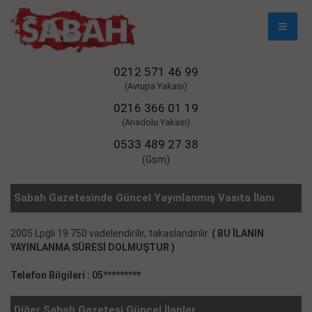
Mobil
Naviga
0212 571 46 99
(Avrupa Yakası)
0216 366 01 19
(Anadolu Yakası)
0533 489 27 38
(Gsm)
Sabah Gazetesinde Güncel Yayınlanmış Vasıta İlanı
2005 Lpgli 19.750 vadelendirilir, takaslandırılır.
( BU İLANIN
YAYINLANMA SÜRESİ DOLMUŞTUR )
Telefon Bilgileri : 05*********
Diğer Sabah Gazetesi Güncel İlanlar