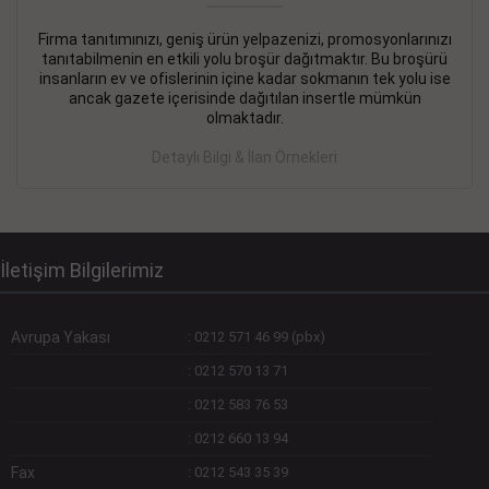
Firma tanıtımınızı, geniş ürün yelpazenizi, promosyonlarınızı
DEVREMÜLK KİRALIK İlanı
- 11.09.2018
tanıtabilmenin en etkili yolu broşür dağıtmaktır. Bu broşürü
insanların ev ve ofislerinin içine kadar sokmanın tek yolu ise
SİNYE Tekstile Şoförlüğü olan 35 yaşını aşmamış, Depo
ancak gazete içerisinde dağıtılan insertle mümkün
elemanı alınacaktır. Osmanbey, Şişli
olmaktadır.
Devamını Gör
Detaylı Bilgi & İlan Örnekleri
DEVREDENLER SATILIK İlanı
- 11.09.2018
BAKIRKÖYde Bayan Kuaförü
Devamını Gör
İletişim Bilgilerimiz
Avrupa Yakası
:
0212 571 46 99 (pbx)
:
0212 570 13 71
:
0212 583 76 53
:
0212 660 13 94
Fax
:
0212 543 35 39