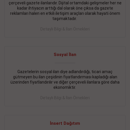
çerçeveli gazete ilanlarıdır. Dijital ortamdaki gelişmeler her ne
BAKIRKÖY SATILIK İlanı
- 11.09.2018
kadar ihtiyacın arttığı dal olarak öne çıksa da gazete
reklamları halen en etkili iletişim araçları olarak hayati önem
KARTALTEPEde kelepir 2+ 1 satılık daire
taşımaktadır.
Devamını Gör
Detaylı Bilgi & İlan Örnekleri
FATİH SATILIK İlanı
- 11.09.2018
FATİH Merkezde kelepir 2+ 1 daire
Sosyal İlan
Devamını Gör
Gazetelerin sosyal ilan diye adlandırdığı, ticari amaç
İŞYERİ KİRALIK İlanı
- 11.09.2018
gütmeyen bu ilan çeşidinin fiyatlandırması kapladığı alan
BEYLİKDÜZÜ Kavaklıda 4 katlı bina
üzerinden fiyatlandırılır ve diğer çerçeveli ilanlara göre daha
ekonomiktir.
Devamını Gör
Detaylı Bilgi & İlan Örnekleri
SİLİVRİ SATILIK İlanı
- 11.09.2018
AVCILAR Parsellerde 2 katlı, iskanlı, 8.000e kurumsal
kiracılı, 1.600.000e kelepir mağaza.
İnsert Dağıtım
Devamını Gör