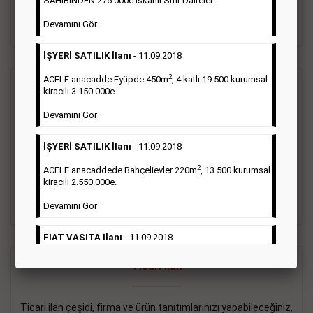
SAHİBİNDEN 275.000e İskanlı Sıfır Daireler.
sayısı şartı aranmamaktadır.
Devamını Gör
Detaylı Bilgi & İlan Örnekleri
İŞYERİ SATILIK İlanı
- 11.09.2018
2
ACELE anacadde Eyüpde 450m
, 4 katlı 19.500 kurumsal
Vasıta İlanı
kiracılı 3.150.000e.
Devamını Gör
Sarı sayfa ilanlar alım- satım, duyuru, mini reklam şeklinde
ifade edilebilen ilanlardır. Gazetelerin tirajını önemli ölçüde
İŞYERİ SATILIK İlanı
- 11.09.2018
etkilerler ve gazete gelirlerinin de önemli bir bölümünü
oluştururlar.Sabah sarı sayfa eleman ilanlarında 6 kelime
2
ACELE anacaddede Bahçelievler 220m
, 13.500 kurumsal
sayısı şartı aranmamaktadır.
kiracılı 2.550.000e.
Detaylı Bilgi & İlan Örnekleri
Devamını Gör
FİAT VASITA İlanı
- 11.09.2018
2
ACELE Anacaddede Şişli 180m
, 3 katlı, 16.500 kiracılı
Ticari İlan
2.800.000e kurumsal mağaza.
Devamını Gör
Ticari ilan çeşidi, firma ve ürün tanıtımlarınızı yapabileceğiniz,