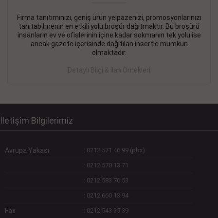
Firma tanıtımınızı, geniş ürün yelpazenizi, promosyonlarınızı
DEVREMÜLK KİRALIK İlanı
- 11.09.2018
tanıtabilmenin en etkili yolu broşür dağıtmaktır. Bu broşürü
insanların ev ve ofislerinin içine kadar sokmanın tek yolu ise
SİNYE Tekstile Şoförlüğü olan 35 yaşını aşmamış, Depo
ancak gazete içerisinde dağıtılan insertle mümkün
elemanı alınacaktır. Osmanbey, Şişli
olmaktadır.
Devamını Gör
Detaylı Bilgi & İlan Örnekleri
DEVREDENLER SATILIK İlanı
- 11.09.2018
BAKIRKÖYde Bayan Kuaförü
Devamını Gör
İletişim Bilgilerimiz
Avrupa Yakası
:
0212 571 46 99 (pbx)
:
0212 570 13 71
:
0212 583 76 53
:
0212 660 13 94
Fax
:
0212 543 35 39