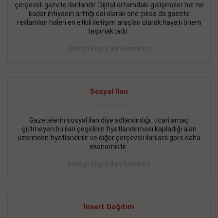
çerçeveli gazete ilanlarıdır. Dijital ortamdaki gelişmeler her ne
BAKIRKÖY SATILIK İlanı
- 11.09.2018
kadar ihtiyacın arttığı dal olarak öne çıksa da gazete
reklamları halen en etkili iletişim araçları olarak hayati önem
KARTALTEPEde kelepir 2+ 1 satılık daire
taşımaktadır.
Devamını Gör
Detaylı Bilgi & İlan Örnekleri
FATİH SATILIK İlanı
- 11.09.2018
FATİH Merkezde kelepir 2+ 1 daire
Sosyal İlan
Devamını Gör
Gazetelerin sosyal ilan diye adlandırdığı, ticari amaç
İŞYERİ KİRALIK İlanı
- 11.09.2018
gütmeyen bu ilan çeşidinin fiyatlandırması kapladığı alan
BEYLİKDÜZÜ Kavaklıda 4 katlı bina
üzerinden fiyatlandırılır ve diğer çerçeveli ilanlara göre daha
ekonomiktir.
Devamını Gör
Detaylı Bilgi & İlan Örnekleri
SİLİVRİ SATILIK İlanı
- 11.09.2018
AVCILAR Parsellerde 2 katlı, iskanlı, 8.000e kurumsal
kiracılı, 1.600.000e kelepir mağaza.
İnsert Dağıtım
Devamını Gör