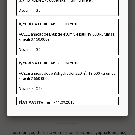
SAHİBİNDEN 275.000e İskanlı Sıfır Daireler.
sayısı şartı aranmamaktadır.
Devamını Gör
Detaylı Bilgi & İlan Örnekleri
İŞYERİ SATILIK İlanı
- 11.09.2018
2
ACELE anacadde Eyüpde 450m
, 4 katlı 19.500 kurumsal
Vasıta İlanı
kiracılı 3.150.000e.
Devamını Gör
Sarı sayfa ilanlar alım- satım, duyuru, mini reklam şeklinde
ifade edilebilen ilanlardır. Gazetelerin tirajını önemli ölçüde
İŞYERİ SATILIK İlanı
- 11.09.2018
etkilerler ve gazete gelirlerinin de önemli bir bölümünü
oluştururlar.Sabah sarı sayfa eleman ilanlarında 6 kelime
2
ACELE anacaddede Bahçelievler 220m
, 13.500 kurumsal
sayısı şartı aranmamaktadır.
kiracılı 2.550.000e.
Detaylı Bilgi & İlan Örnekleri
Devamını Gör
FİAT VASITA İlanı
- 11.09.2018
2
ACELE Anacaddede Şişli 180m
, 3 katlı, 16.500 kiracılı
Ticari İlan
2.800.000e kurumsal mağaza.
Devamını Gör
Ticari ilan çeşidi, firma ve ürün tanıtımlarınızı yapabileceğiniz,