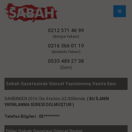
Mobil
Naviga
0212 571 46 99
(Avrupa Yakası)
0216 366 01 19
(Anadolu Yakası)
0533 489 27 38
(Gsm)
Sabah Gazetesinde Güncel Yayınlanmış Vasıta İlanı
SAHİBİNDEN 2016 Clio Station, 62.000kmde.
( BU İLANIN
YAYINLANMA SÜRESİ DOLMUŞTUR )
Telefon Bilgileri : 05*********
Diğer Sabah Gazetesi Güncel İlanlar