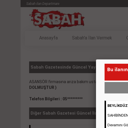
Sabah ilan Departmanı
Anasayfa
Sabah'a İlan Vermek
Sabah Gazetesinde Güncel Yayınlanmış SATILIK
Bu ilanın
ASANSÖR firmasına arıza bakım ustaları alınacaktır. Ka
DOLMUŞTUR )
Telefon Bilgileri : 05*********
BEYLİKDÜZÜ
Diğer Sabah Gazetesi Güncel İlanlar
SAHİBİNDEN 2
Devamını Gö