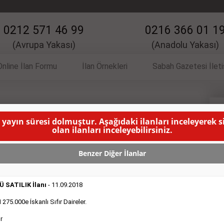
0212 571 46 99
0216 366 01 1
(Avrupa Yakası)
(Anadolu Yakası)
Online İlan Formu
İlan Örnekleri
Sabah Gazetesi İlet
 İlanı
S
 yayın süresi dolmuştur. Aşağıdaki ilanları inceleyerek 
olan ilanları inceleyebilirsiniz.
lacak yer vardır.
( BU İLANIN YAYINLANMA SÜRESİ
Benzer Diğer İlanlar
 SATILIK İlanı
- 11.09.2018
75.000e İskanlı Sıfır Daireler.
r