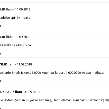
önemli ölçüde etkilerler ve gazete gelirlerinin de
önemli bir bölümünü oluştururlar.Sabah sarı sayfa
eleman ilanlarında 6 kelime sayısı şartı
IK İlanı
- 11.09.2018
aranmamaktadır.
de kelepir 2+ 1 daire
Detaylı Bilgi & İlan Örnekleri
r
LIK İlanı
- 11.09.2018
Sosyal İlan
Kavaklıda 4 katlı bina
Gazetelerin sosyal ilan diye adlandırdığı, ticari amaç
r
gütmeyen bu ilan çeşidinin fiyatlandırması kapladığı
alan üzerinden fiyatlandırılır ve diğer çerçeveli
ILIK İlanı
- 11.09.2018
ilanlara göre daha ekonomiktir.
ellerde 2 katlı, iskanlı, 8.000e kurumsal kiracılı, 1.600.000e kelepir mağaza.
r
Detaylı Bilgi & İlan Örnekleri
KİRALIK İlanı
- 11.09.2018
le Şoförlüğü olan 35 yaşını aşmamış, Depo elemanı alınacaktır. Osmanbey, Şiş
Kampanyalarımız
S
r