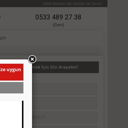
Sabah Gazetesi Sarı Sayfalar ilan Servisi
9
0533 489 27 38
(Gsm)
işim
ATILIK İlanı Vermek İçin Sizi Arayalım!
size uygun