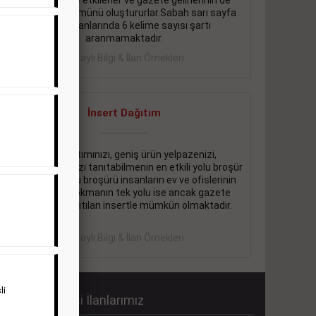
önemli ölçüde etkilerler ve gazete gelirlerinin de
önemli bir bölümünü oluştururlar.Sabah sarı sayfa
eleman ilanlarında 6 kelime sayısı şartı
aranmamaktadır.
Detaylı Bilgi & İlan Örnekleri
İnsert Dağıtım
Firma tanıtımınızı, geniş ürün yelpazenizi,
promosyonlarınızı tanıtabilmenin en etkili yolu broşür
dağıtmaktır. Bu broşürü insanların ev ve ofislerinin
içine kadar sokmanın tek yolu ise ancak gazete
içerisinde dağıtılan insertle mümkün olmaktadır.
Detaylı Bilgi & İlan Örnekleri
li
abah Gazetesi İlanlarımız