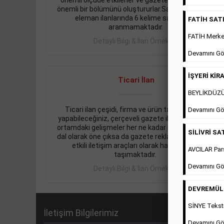
önemli ölçüde etkilerler ve gazete gelirlerinin de
önemli bir bölümünü oluştururlar.Sabah sarı sayfa
eleman ilanlarında 6 kelime sayısı şartı
FATİH SATIL
aranmamaktadır.
FATİH Merkez
Detaylı Bilgi & İlan Örnekleri
Devamını Gö
İŞYERİ KİRA
Ticari İlan
BEYLİKDÜZÜ 
Ticari ilan çeşidi, firma ve ürün tanıtımlarınızı
Devamını Gö
yapabileceğiniz, çerçeveli gazete ilanlarıdır. Dijital
ortamdaki gelişmeler her ne kadar ihtiyacın arttığı
SİLİVRİ SAT
dal olarak öne çıksa da gazete reklamları halen en
etkili iletişim araçları olarak hayati önem
AVCILAR Pars
taşımaktadır.
Devamını Gö
Detaylı Bilgi & İlan Örnekleri
DEVREMÜLK 
SİNYE Teksti
İletişim Bilgilerimiz
Devamını Gö