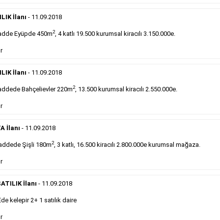
DEVREDENLER SATILIK
- 11.9.2018
Devren
kiralık maltepede çayocağı....
LIK İlanı
- 11.09.2018
Devamını Gör
2
adde Eyüpde 450m
, 4 katlı 19.500 kurumsal kiracılı 3.150.000e.
r
DEVREDENLER SATILIK
- 11.9.2018
Halkalı
meydanındaki lokantamız devren satılıktır....
LIK İlanı
- 11.09.2018
Devamını Gör
2
ddede Bahçelievler 220m
, 13.500 kurumsal kiracılı 2.550.000e.
r
Sabah Gazetesi İlan Çeşitleri
A İlanı
- 11.09.2018
takip ederek farklı ilan türleri hakkında detaylara ulaşabilir, ilan örn
2
addede Şişli 180m
, 3 katlı, 16.500 kiracılı 2.800.000e kurumsal mağaza.
r
Emlak İlanı
ATILIK İlanı
- 11.09.2018
 kelepir 2+ 1 satılık daire
Sarı sayfa ilanlar alım- satım, duyuru, mini reklam
şeklinde ifade edilebilen ilanlardır. Gazetelerin tirajını
r