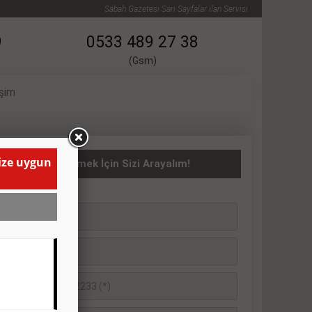
Sabah Gazetesi Sarı Sayfalar ilan Servisi
9
0533 489 27 38
(Gsm)
işim
size uygun
ATILIK İlanı Vermek İçin Sizi Arayalım!