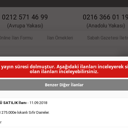
0212 571 46 99
0216 366 01 1
(Avrupa Yakası)
(Anadolu Yakası)
Online İlan Formu
İlan Örnekleri
Sabah Gazetesi İlet
 yayın süresi dolmuştur. Aşağıdaki ilanları inceleyerek 
 İlanı
S
olan ilanları inceleyebilirsiniz.
YAYINLANMA SÜRESİ DOLMUŞTUR )
Benzer Diğer İlanlar
 SATILIK İlanı
- 11.09.2018
75.000e İskanlı Sıfır Daireler.
r
DEVREDENLER SATILIK
- 11.9.2018