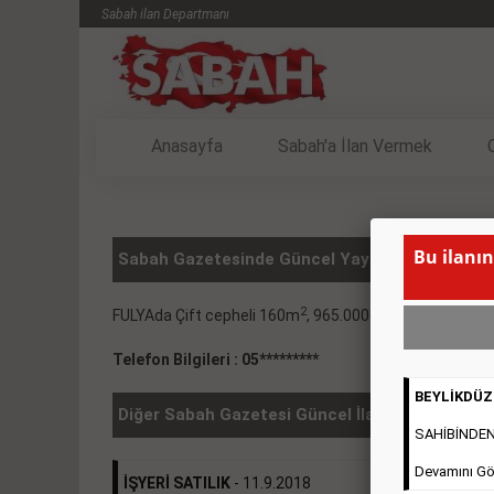
Sabah ilan Departmanı
Anasayfa
Sabah'a İlan Vermek
Bu ilanın
Sabah Gazetesinde Güncel Yayınlanmış SATILIK
2
FULYAda Çift cepheli 160m
, 965.000e.
( BU İLANIN 
Telefon Bilgileri : 05*********
BEYLİKDÜZÜ
Diğer Sabah Gazetesi Güncel İlanlar
SAHİBİNDEN 2
Devamını Gö
İŞYERİ SATILIK
- 11.9.2018