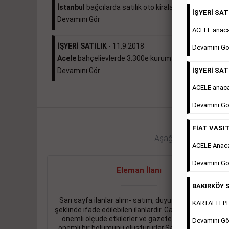
İstanbul
bağcılarda satılık oto kiralama...
İŞYERİ SATI
Devamını Gör
ACELE anac
İŞYERİ SATILIK
- 11.9.2018
Devamını Gö
Acele
bahçelievlerde 3.300e kurumsal kiracılı 490...
İŞYERİ SATI
Devamını Gör
ACELE anaca
Devamını Gö
FİAT VASIT
Aşağıdaki bağlantıları 
ACELE Anac
Devamını Gö
Eleman İlanı
BAKIRKÖY S
Sarı sayfa ilanlar alım- satım, duyuru, mini reklam
KARTALTEPEde
şeklinde ifade edilebilen ilanlardır. Gazetelerin tirajını
önemli ölçüde etkilerler ve gazete gelirlerinin de
Devamını Gö
önemli bir bölümünü oluştururlar.Sabah sarı sayfa