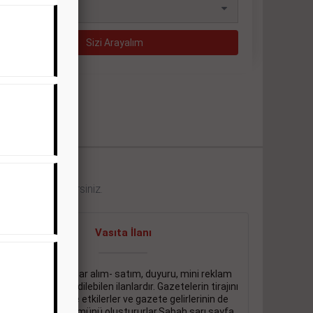
eklerini görebilirsiniz.
Vasıta İlanı
Sarı sayfa ilanlar alım- satım, duyuru, mini reklam
şeklinde ifade edilebilen ilanlardır. Gazetelerin tirajını
önemli ölçüde etkilerler ve gazete gelirlerinin de
önemli bir bölümünü oluştururlar.Sabah sarı sayfa