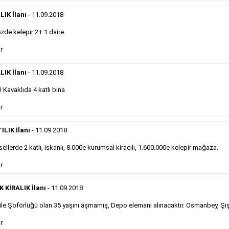
eleman ilanlarında 6 kelime sayısı şartı
IK İlanı
- 11.09.2018
aranmamaktadır.
Detaylı Bilgi & İlan Örnekleri
de kelepir 2+ 1 daire
r
Sosyal İlan
LIK İlanı
- 11.09.2018
Kavaklıda 4 katlı bina
Gazetelerin sosyal ilan diye adlandırdığı, ticari amaç
r
gütmeyen bu ilan çeşidinin fiyatlandırması kapladığı
alan üzerinden fiyatlandırılır ve diğer çerçeveli
ilanlara göre daha ekonomiktir.
ILIK İlanı
- 11.09.2018
ellerde 2 katlı, iskanlı, 8.000e kurumsal kiracılı, 1.600.000e kelepir mağaza.
Detaylı Bilgi & İlan Örnekleri
r
KİRALIK İlanı
- 11.09.2018
le Şoförlüğü olan 35 yaşını aşmamış, Depo elemanı alınacaktır. Osmanbey, Şiş
Kampanyalarımız
S
r