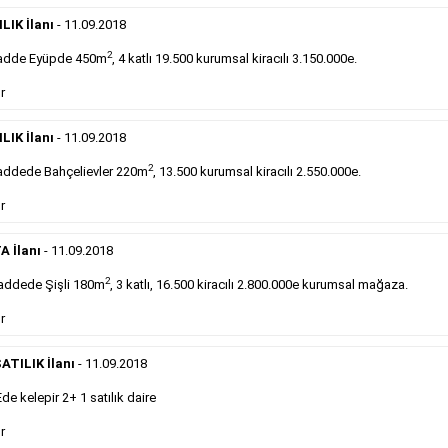
Devren
kiralık maltepede çayocağı....
LIK İlanı
- 11.09.2018
Devamını Gör
2
adde Eyüpde 450m
, 4 katlı 19.500 kurumsal kiracılı 3.150.000e.
DEVREDENLER SATILIK
- 11.9.2018
r
Halkalı
meydanındaki lokantamız devren satılıktır....
LIK İlanı
- 11.09.2018
Devamını Gör
2
ddede Bahçelievler 220m
, 13.500 kurumsal kiracılı 2.550.000e.
r
Sabah Gazetesi İlan Çeşitleri
A İlanı
- 11.09.2018
takip ederek farklı ilan türleri hakkında detaylara ulaşabilir, ilan örn
2
addede Şişli 180m
, 3 katlı, 16.500 kiracılı 2.800.000e kurumsal mağaza.
r
Emlak İlanı
ATILIK İlanı
- 11.09.2018
Sarı sayfa ilanlar alım- satım, duyuru, mini reklam
 kelepir 2+ 1 satılık daire
şeklinde ifade edilebilen ilanlardır. Gazetelerin tirajını
önemli ölçüde etkilerler ve gazete gelirlerinin de
r
önemli bir bölümünü oluştururlar.Sabah sarı sayfa