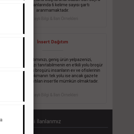
eleman ilanlarında 6 kelime sayısı şartı
aranmamaktadır.
Detaylı Bilgi & İlan Örnekleri
İnsert Dağıtım
Firma tanıtımınızı, geniş ürün yelpazenizi,
promosyonlarınızı tanıtabilmenin en etkili yolu broşür
dağıtmaktır. Bu broşürü insanların ev ve ofislerinin
içine kadar sokmanın tek yolu ise ancak gazete
içerisinde dağıtılan insertle mümkün olmaktadır.
Detaylı Bilgi & İlan Örnekleri
li
abah Gazetesi İlanlarımız