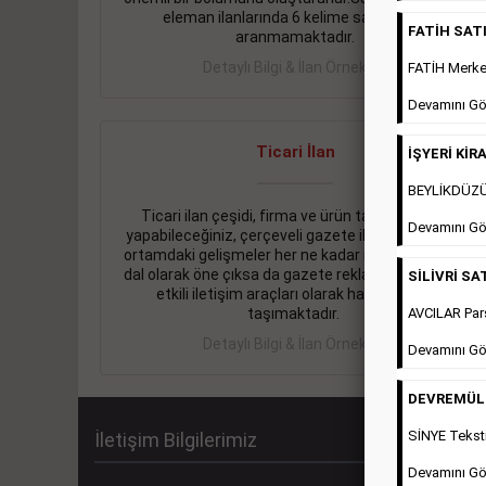
eleman ilanlarında 6 kelime sayısı şartı
FATİH SATIL
aranmamaktadır.
Detaylı Bilgi & İlan Örnekleri
FATİH Merkez
Devamını Gö
Ticari İlan
İŞYERİ KİRA
BEYLİKDÜZÜ 
Ticari ilan çeşidi, firma ve ürün tanıtımlarınızı
Devamını Gö
yapabileceğiniz, çerçeveli gazete ilanlarıdır. Dijital
ortamdaki gelişmeler her ne kadar ihtiyacın arttığı
dal olarak öne çıksa da gazete reklamları halen en
SİLİVRİ SAT
etkili iletişim araçları olarak hayati önem
AVCILAR Pars
taşımaktadır.
Detaylı Bilgi & İlan Örnekleri
Devamını Gö
DEVREMÜLK 
SİNYE Teksti
İletişim Bilgilerimiz
Devamını Gö