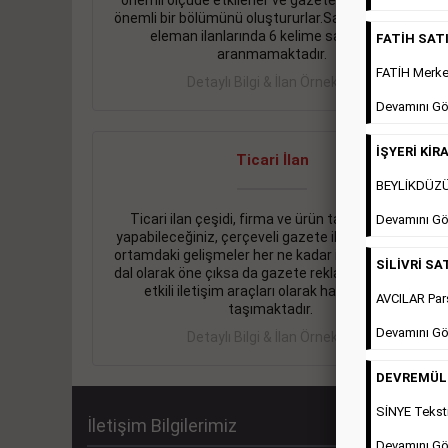
önemli ölçüde etkilerler ve gazete gelirlerinin de
önemli bir bölümünü oluştururlar.Sabah sarı sayfa
eleman ilanlarında 6 kelime sayısı şartı
FATİH SATIL
aranmamaktadır.
FATİH Merkez
Detaylı Bilgi & İlan Örnekleri
Devamını Gö
İŞYERİ KİRA
Ticari İlan
BEYLİKDÜZÜ 
Ticari ilan çeşidi, firma ve ürün tanıtımlarınızı
Devamını Gö
yapabileceğiniz, çerçeveli gazete ilanlarıdır. Dijital
ortamdaki gelişmeler her ne kadar ihtiyacın arttığı
SİLİVRİ SAT
dal olarak öne çıksa da gazete reklamları halen en
etkili iletişim araçları olarak hayati önem
AVCILAR Pars
taşımaktadır.
Devamını Gö
Detaylı Bilgi & İlan Örnekleri
DEVREMÜLK 
SİNYE Teksti
İletişim Bilgilerimiz
Devamını Gö