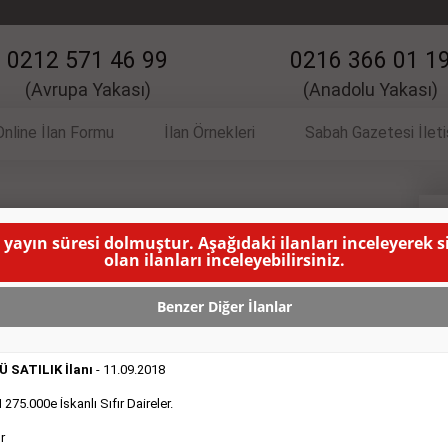
0212 571 46 99
0216 366 01 1
(Avrupa Yakası)
(Anadolu Yakası)
Online İlan Formu
İlan Örnekleri
Sabah Gazetesi İlet
 İlanı
V
 yayın süresi dolmuştur. Aşağıdaki ilanları inceleyerek 
olan ilanları inceleyebilirsiniz.
 civarı.info@imkageridonusumcomtr
( BU İLANIN YAYINLANMA
Benzer Diğer İlanlar
 SATILIK İlanı
- 11.09.2018
75.000e İskanlı Sıfır Daireler.
r