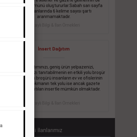
önemli ölçüde etkilerler ve gazete gelirlerinin de
önemli bir bölümünü oluştururlar.Sabah sarı sayfa
eleman ilanlarında 6 kelime sayısı şartı
aranmamaktadır.
Detaylı Bilgi & İlan Örnekleri
İnsert Dağıtım
Firma tanıtımınızı, geniş ürün yelpazenizi,
promosyonlarınızı tanıtabilmenin en etkili yolu broşür
dağıtmaktır. Bu broşürü insanların ev ve ofislerinin
içine kadar sokmanın tek yolu ise ancak gazete
içerisinde dağıtılan insertle mümkün olmaktadır.
Detaylı Bilgi & İlan Örnekleri
li
abah Gazetesi İlanlarımız