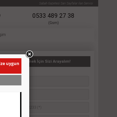
Sabah Gazetesi Sarı Sayfalar ilan Servisi
9
0533 489 27 38
(Gsm)
işim
ASITA İlanı Vermek İçin Sizi Arayalım!
size uygun