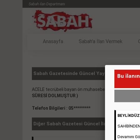
Sabah ilan Departmanı
Anasayfa
Sabah'a İlan Vermek
Sabah Gazetesinde Güncel Yayınlanmış VASITA
Bu ilanın
ACELE tecrübeli bayan ön muhasebe elemanı. Halkalı
SÜRESİ DOLMUŞTUR )
Telefon Bilgileri : 05*********
BEYLİKDÜZÜ
Diğer Sabah Gazetesi Güncel İlanlar
SAHİBİNDEN 2
Devamını Gö