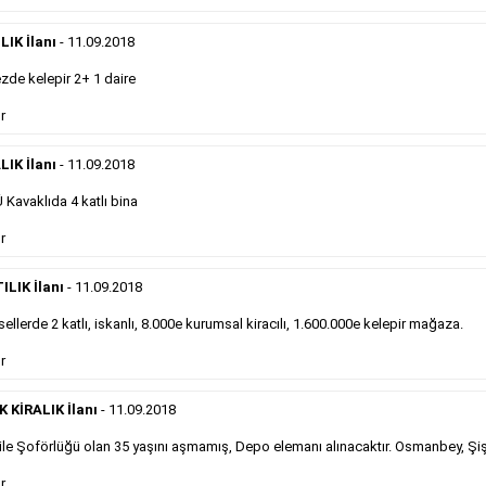
önemli ölçüde etkilerler ve gazete gelirlerinin de
önemli bir bölümünü oluştururlar.Sabah sarı sayfa
eleman ilanlarında 6 kelime sayısı şartı
IK İlanı
- 11.09.2018
aranmamaktadır.
de kelepir 2+ 1 daire
Detaylı Bilgi & İlan Örnekleri
r
LIK İlanı
- 11.09.2018
Sosyal İlan
Kavaklıda 4 katlı bina
Gazetelerin sosyal ilan diye adlandırdığı, ticari amaç
r
gütmeyen bu ilan çeşidinin fiyatlandırması kapladığı
alan üzerinden fiyatlandırılır ve diğer çerçeveli
ILIK İlanı
- 11.09.2018
ilanlara göre daha ekonomiktir.
ellerde 2 katlı, iskanlı, 8.000e kurumsal kiracılı, 1.600.000e kelepir mağaza.
r
Detaylı Bilgi & İlan Örnekleri
KİRALIK İlanı
- 11.09.2018
le Şoförlüğü olan 35 yaşını aşmamış, Depo elemanı alınacaktır. Osmanbey, Şiş
Kampanyalarımız
S
r