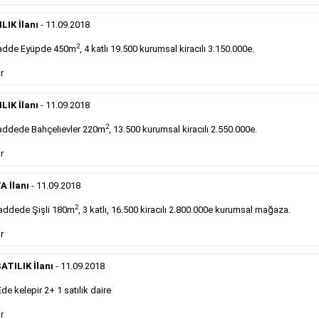
DEVREDENLER SATILIK
- 11.9.2018
Devren
kiralık maltepede çayocağı....
LIK İlanı
- 11.09.2018
Devamını Gör
2
adde Eyüpde 450m
, 4 katlı 19.500 kurumsal kiracılı 3.150.000e.
r
DEVREDENLER SATILIK
- 11.9.2018
Halkalı
meydanındaki lokantamız devren satılıktır....
LIK İlanı
- 11.09.2018
Devamını Gör
2
ddede Bahçelievler 220m
, 13.500 kurumsal kiracılı 2.550.000e.
r
Sabah Gazetesi İlan Çeşitleri
A İlanı
- 11.09.2018
takip ederek farklı ilan türleri hakkında detaylara ulaşabilir, ilan örn
2
addede Şişli 180m
, 3 katlı, 16.500 kiracılı 2.800.000e kurumsal mağaza.
r
Emlak İlanı
ATILIK İlanı
- 11.09.2018
 kelepir 2+ 1 satılık daire
Sarı sayfa ilanlar alım- satım, duyuru, mini reklam
şeklinde ifade edilebilen ilanlardır. Gazetelerin tirajını
r