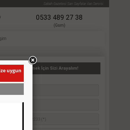
Sabah Gazetesi Sarı Sayfalar ilan Servisi
9
0533 489 27 38
(Gsm)
işim
ASITA İlanı Vermek İçin Sizi Arayalım!
size uygun