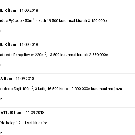
DEVREDENLER SATILIK
- 11.9.2018
Devren
kiralık maltepede çayocağı....
LIK İlanı
- 11.09.2018
Devamını Gör
2
adde Eyüpde 450m
, 4 katlı 19.500 kurumsal kiracılı 3.150.000e.
r
DEVREDENLER SATILIK
- 11.9.2018
Halkalı
meydanındaki lokantamız devren satılıktır....
LIK İlanı
- 11.09.2018
Devamını Gör
2
ddede Bahçelievler 220m
, 13.500 kurumsal kiracılı 2.550.000e.
r
Sabah Gazetesi İlan Çeşitleri
A İlanı
- 11.09.2018
takip ederek farklı ilan türleri hakkında detaylara ulaşabilir, ilan örn
2
addede Şişli 180m
, 3 katlı, 16.500 kiracılı 2.800.000e kurumsal mağaza.
r
Emlak İlanı
ATILIK İlanı
- 11.09.2018
 kelepir 2+ 1 satılık daire
Sarı sayfa ilanlar alım- satım, duyuru, mini reklam
şeklinde ifade edilebilen ilanlardır. Gazetelerin tirajını
r