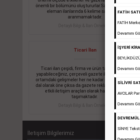
önemli ölçüde etkilerler ve gazete gelirlerinin de
önemli bir bölümünü oluştururlar.Sabah sarı sayfa
eleman ilanlarında 6 kelime sayısı şartı
FATİH SATIL
aranmamaktadır.
FATİH Merkez
Detaylı Bilgi & İlan Örnekleri
Devamını Gö
İŞYERİ KİRA
Ticari İlan
BEYLİKDÜZÜ 
Ticari ilan çeşidi, firma ve ürün tanıtımlarınızı
Devamını Gö
yapabileceğiniz, çerçeveli gazete ilanlarıdır. Dijital
ortamdaki gelişmeler her ne kadar ihtiyacın arttığı
SİLİVRİ SAT
dal olarak öne çıksa da gazete reklamları halen en
etkili iletişim araçları olarak hayati önem
AVCILAR Pars
taşımaktadır.
Devamını Gö
Detaylı Bilgi & İlan Örnekleri
DEVREMÜLK 
SİNYE Teksti
İletişim Bilgilerimiz
Devamını Gö