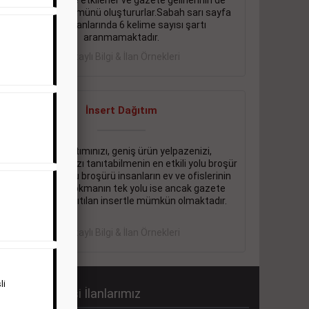
önemli ölçüde etkilerler ve gazete gelirlerinin de
önemli bir bölümünü oluştururlar.Sabah sarı sayfa
eleman ilanlarında 6 kelime sayısı şartı
aranmamaktadır.
Detaylı Bilgi & İlan Örnekleri
İnsert Dağıtım
Firma tanıtımınızı, geniş ürün yelpazenizi,
promosyonlarınızı tanıtabilmenin en etkili yolu broşür
dağıtmaktır. Bu broşürü insanların ev ve ofislerinin
içine kadar sokmanın tek yolu ise ancak gazete
içerisinde dağıtılan insertle mümkün olmaktadır.
Detaylı Bilgi & İlan Örnekleri
li
abah Gazetesi İlanlarımız