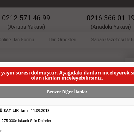
0212 571 46 99
0216 366 01 1
(Avrupa Yakası)
(Anadolu Yakası)
Online İlan Formu
İlan Örnekleri
Sabah Gazetesi İlet
 İlanı
V
 yayın süresi dolmuştur. Aşağıdaki ilanları inceleyerek 
olan ilanları inceleyebilirsiniz.
ıkamacılar Aranıyor. (Selamiçeşme- Kadıköy)
( BU İLANIN
Benzer Diğer İlanlar
 SATILIK İlanı
- 11.09.2018
75.000e İskanlı Sıfır Daireler.
r