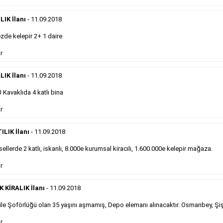
önemli ölçüde etkilerler ve gazete gelirlerinin de
önemli bir bölümünü oluştururlar.Sabah sarı sayfa
eleman ilanlarında 6 kelime sayısı şartı
IK İlanı
- 11.09.2018
aranmamaktadır.
de kelepir 2+ 1 daire
Detaylı Bilgi & İlan Örnekleri
r
LIK İlanı
- 11.09.2018
Sosyal İlan
Kavaklıda 4 katlı bina
Gazetelerin sosyal ilan diye adlandırdığı, ticari amaç
r
gütmeyen bu ilan çeşidinin fiyatlandırması kapladığı
alan üzerinden fiyatlandırılır ve diğer çerçeveli
ILIK İlanı
- 11.09.2018
ilanlara göre daha ekonomiktir.
ellerde 2 katlı, iskanlı, 8.000e kurumsal kiracılı, 1.600.000e kelepir mağaza.
r
Detaylı Bilgi & İlan Örnekleri
KİRALIK İlanı
- 11.09.2018
le Şoförlüğü olan 35 yaşını aşmamış, Depo elemanı alınacaktır. Osmanbey, Şiş
Kampanyalarımız
S
r