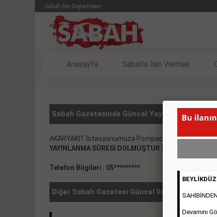
Sabah ilan Departmanı
Anasayfa
Sabah'a İlan Vermek
Sabah Gazetesinde Güncel Yayınlanmış VASITA
Bu ilanın
AKARYAKIT İstasyonumuza Pompacılar- Marketciler- Y
YAYINLANMA SÜRESİ DOLMUŞTUR )
Telefon Bilgileri : 05*********
BEYLİKDÜZÜ
Diğer Sabah Gazetesi Güncel İlanlar
SAHİBİNDEN 2
Devamını Gö