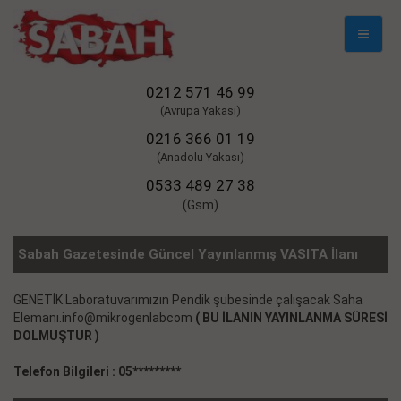
Mobil
Naviga
0212 571 46 99
(Avrupa Yakası)
0216 366 01 19
(Anadolu Yakası)
0533 489 27 38
(Gsm)
Sabah Gazetesinde Güncel Yayınlanmış VASITA İlanı
GENETİK Laboratuvarımızın Pendik şubesinde çalışacak Saha
Elemanı.info@mikrogenlabcom
( BU İLANIN YAYINLANMA SÜRESİ
DOLMUŞTUR )
Telefon Bilgileri : 05*********