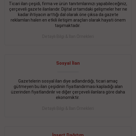
Ticari ilan çeşidi, firma ve ürün tanıtımlarınızı yapabileceğiniz,
çerçeveli gazete ilanlarıdır. Dijital ortamdaki gelişmeler her ne
BAKIRKÖY SATILIK İlanı
- 11.09.2018
kadar ihtiyacın arttığı dal olarak öne çıksa da gazete
KARTALTEPEde kelepir 2+ 1 satılık daire
reklamları halen en etkili iletişim araçları olarak hayati önem
taşımaktadır.
Devamını Gör
Detaylı Bilgi & İlan Örnekleri
FATİH SATILIK İlanı
- 11.09.2018
FATİH Merkezde kelepir 2+ 1 daire
Sosyal İlan
Devamını Gör
İŞYERİ KİRALIK İlanı
- 11.09.2018
Gazetelerin sosyal ilan diye adlandırdığı, ticari amaç
gütmeyen bu ilan çeşidinin fiyatlandırması kapladığı alan
BEYLİKDÜZÜ Kavaklıda 4 katlı bina
üzerinden fiyatlandırılır ve diğer çerçeveli ilanlara göre daha
ekonomiktir.
Devamını Gör
Detaylı Bilgi & İlan Örnekleri
SİLİVRİ SATILIK İlanı
- 11.09.2018
AVCILAR Parsellerde 2 katlı, iskanlı, 8.000e kurumsal
kiracılı, 1.600.000e kelepir mağaza.
İnsert Dağıtım