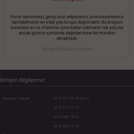
Devamını Gör
DEVREMÜLK KİRALIK İlanı
- 11.09.2018
Firma tanıtımınızı, geniş ürün yelpazenizi, promosyonlarınızı
tanıtabilmenin en etkili yolu broşür dağıtmaktır. Bu broşürü
SİNYE Tekstile Şoförlüğü olan 35 yaşını aşmamış, Depo
insanların ev ve ofislerinin içine kadar sokmanın tek yolu ise
elemanı alınacaktır. Osmanbey, Şişli
ancak gazete içerisinde dağıtılan insertle mümkün
olmaktadır.
Devamını Gör
Detaylı Bilgi & İlan Örnekleri
DEVREDENLER SATILIK İlanı
- 11.09.2018
BAKIRKÖYde Bayan Kuaförü
Devamını Gör
İletişim Bilgilerimiz
Avrupa Yakası
:
0212 571 46 99 (pbx)
:
0212 570 13 71
:
0212 583 76 53
:
0212 660 13 94