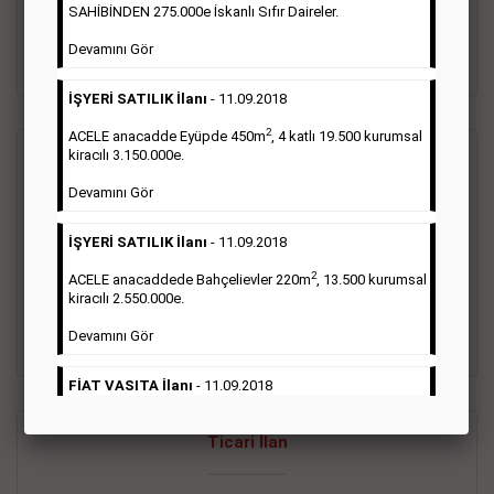
oluştururlar.Sabah sarı sayfa eleman ilanlarında 6 kelime
SAHİBİNDEN 275.000e İskanlı Sıfır Daireler.
sayısı şartı aranmamaktadır.
Devamını Gör
Detaylı Bilgi & İlan Örnekleri
İŞYERİ SATILIK İlanı
- 11.09.2018
2
ACELE anacadde Eyüpde 450m
, 4 katlı 19.500 kurumsal
kiracılı 3.150.000e.
Vasıta İlanı
Devamını Gör
Sarı sayfa ilanlar alım- satım, duyuru, mini reklam şeklinde
İŞYERİ SATILIK İlanı
- 11.09.2018
ifade edilebilen ilanlardır. Gazetelerin tirajını önemli ölçüde
etkilerler ve gazete gelirlerinin de önemli bir bölümünü
2
ACELE anacaddede Bahçelievler 220m
, 13.500 kurumsal
oluştururlar.Sabah sarı sayfa eleman ilanlarında 6 kelime
kiracılı 2.550.000e.
sayısı şartı aranmamaktadır.
Devamını Gör
Detaylı Bilgi & İlan Örnekleri
FİAT VASITA İlanı
- 11.09.2018
2
ACELE Anacaddede Şişli 180m
, 3 katlı, 16.500 kiracılı
Ticari İlan
2.800.000e kurumsal mağaza.
Devamını Gör