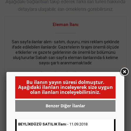
Aşağıdaki bağlantıları takip ederek farklı ilan türleri hakkında
detaylara ulaşabilir, ilan örneklerini görebilirsiniz.
Eleman İlanı
Sarı sayfa ilanlar alım- satım, duyuru, mini reklam şeklinde
ifade edilebilen ilanlardır. Gazetelerin tirajını önemli ölçüde
etkilerler ve gazete gelirlerinin de önemli bir bölümünü
oluştururlar.Sabah sarı sayfa eleman ilanlarında 6 kelime
sayısı şartı aranmamaktadır.
Detaylı Bilgi & İlan Örnekleri
Bu ilanın yayın süresi dolmuştur.
Aşağıdaki ilanları inceleyerek size uygun
olan ilanları inceleyebilirsiniz.
Emlak İlanı
Benzer Diğer İlanlar
Sarı sayfa ilanlar alım- satım, duyuru, mini reklam şeklinde
ifade edilebilen ilanlardır. Gazetelerin tirajını önemli ölçüde
BEYLİKDÜZÜ SATILIK İlanı
- 11.09.2018
etkilerler ve gazete gelirlerinin de önemli bir bölümünü