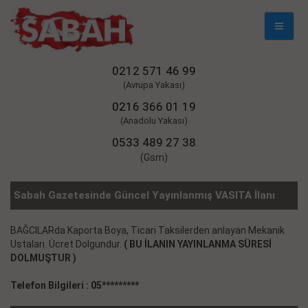
Mobil
Naviga
0212 571 46 99
(Avrupa Yakası)
0216 366 01 19
(Anadolu Yakası)
0533 489 27 38
(Gsm)
Sabah Gazetesinde Güncel Yayınlanmış VASITA İlanı
BAĞCILARda Kaporta Boya, Ticari Taksilerden anlayan Mekanik
Ustaları. Ücret Dolgundur.
( BU İLANIN YAYINLANMA SÜRESİ
DOLMUŞTUR )
Telefon Bilgileri : 05*********