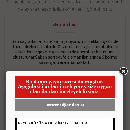
Aşağıdaki bağlantıları takip ederek farklı ilan türleri hakkında
detaylara ulaşabilir, ilan örneklerini görebilirsiniz.
Eleman İlanı
Sarı sayfa ilanlar alım- satım, duyuru, mini reklam şeklinde
ifade edilebilen ilanlardır. Gazetelerin tirajını önemli ölçüde
etkilerler ve gazete gelirlerinin de önemli bir bölümünü
oluştururlar.Sabah sarı sayfa eleman ilanlarında 6 kelime
sayısı şartı aranmamaktadır.
Detaylı Bilgi & İlan Örnekleri
Bu ilanın yayın süresi dolmuştur.
Aşağıdaki ilanları inceleyerek size uygun
olan ilanları inceleyebilirsiniz.
Emlak İlanı
Benzer Diğer İlanlar
Sarı sayfa ilanlar alım- satım, duyuru, mini reklam şeklinde
ifade edilebilen ilanlardır. Gazetelerin tirajını önemli ölçüde
BEYLİKDÜZÜ SATILIK İlanı
- 11.09.2018
etkilerler ve gazete gelirlerinin de önemli bir bölümünü