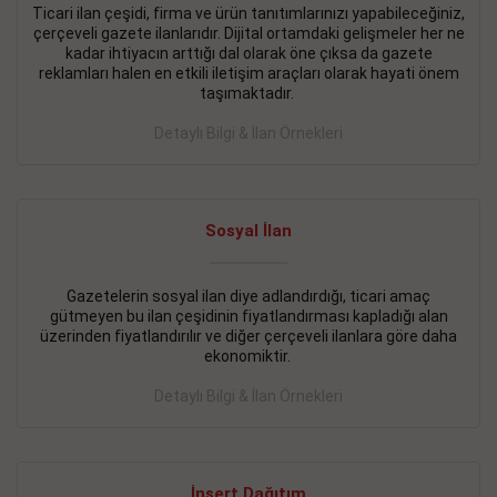
Ticari ilan çeşidi, firma ve ürün tanıtımlarınızı yapabileceğiniz,
çerçeveli gazete ilanlarıdır. Dijital ortamdaki gelişmeler her ne
BAKIRKÖY SATILIK İlanı
- 11.09.2018
kadar ihtiyacın arttığı dal olarak öne çıksa da gazete
KARTALTEPEde kelepir 2+ 1 satılık daire
reklamları halen en etkili iletişim araçları olarak hayati önem
taşımaktadır.
Devamını Gör
Detaylı Bilgi & İlan Örnekleri
FATİH SATILIK İlanı
- 11.09.2018
FATİH Merkezde kelepir 2+ 1 daire
Sosyal İlan
Devamını Gör
İŞYERİ KİRALIK İlanı
- 11.09.2018
Gazetelerin sosyal ilan diye adlandırdığı, ticari amaç
gütmeyen bu ilan çeşidinin fiyatlandırması kapladığı alan
BEYLİKDÜZÜ Kavaklıda 4 katlı bina
üzerinden fiyatlandırılır ve diğer çerçeveli ilanlara göre daha
ekonomiktir.
Devamını Gör
Detaylı Bilgi & İlan Örnekleri
SİLİVRİ SATILIK İlanı
- 11.09.2018
AVCILAR Parsellerde 2 katlı, iskanlı, 8.000e kurumsal
kiracılı, 1.600.000e kelepir mağaza.
İnsert Dağıtım