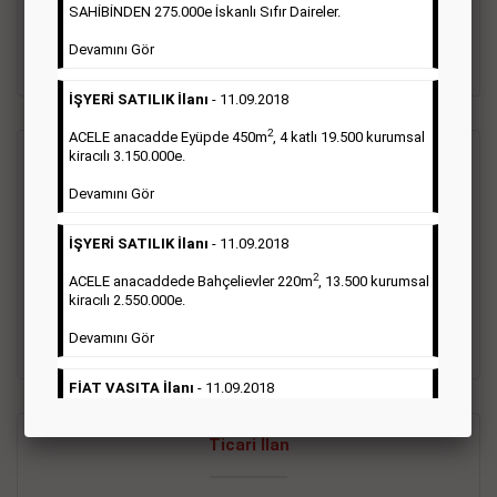
oluştururlar.Sabah sarı sayfa eleman ilanlarında 6 kelime
SAHİBİNDEN 275.000e İskanlı Sıfır Daireler.
sayısı şartı aranmamaktadır.
Devamını Gör
Detaylı Bilgi & İlan Örnekleri
İŞYERİ SATILIK İlanı
- 11.09.2018
2
ACELE anacadde Eyüpde 450m
, 4 katlı 19.500 kurumsal
kiracılı 3.150.000e.
Vasıta İlanı
Devamını Gör
Sarı sayfa ilanlar alım- satım, duyuru, mini reklam şeklinde
İŞYERİ SATILIK İlanı
- 11.09.2018
ifade edilebilen ilanlardır. Gazetelerin tirajını önemli ölçüde
etkilerler ve gazete gelirlerinin de önemli bir bölümünü
2
ACELE anacaddede Bahçelievler 220m
, 13.500 kurumsal
oluştururlar.Sabah sarı sayfa eleman ilanlarında 6 kelime
kiracılı 2.550.000e.
sayısı şartı aranmamaktadır.
Devamını Gör
Detaylı Bilgi & İlan Örnekleri
FİAT VASITA İlanı
- 11.09.2018
2
ACELE Anacaddede Şişli 180m
, 3 katlı, 16.500 kiracılı
Ticari İlan
2.800.000e kurumsal mağaza.
Devamını Gör