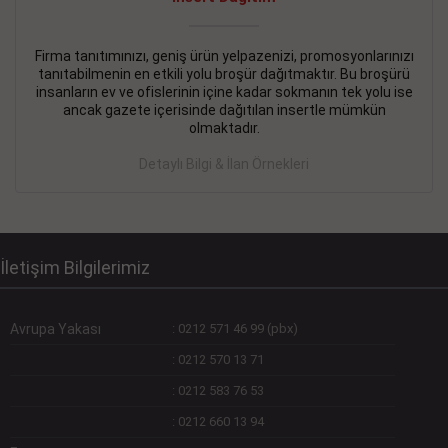
Devamını Gör
DEVREMÜLK KİRALIK İlanı
- 11.09.2018
Firma tanıtımınızı, geniş ürün yelpazenizi, promosyonlarınızı
tanıtabilmenin en etkili yolu broşür dağıtmaktır. Bu broşürü
SİNYE Tekstile Şoförlüğü olan 35 yaşını aşmamış, Depo
insanların ev ve ofislerinin içine kadar sokmanın tek yolu ise
elemanı alınacaktır. Osmanbey, Şişli
ancak gazete içerisinde dağıtılan insertle mümkün
olmaktadır.
Devamını Gör
Detaylı Bilgi & İlan Örnekleri
DEVREDENLER SATILIK İlanı
- 11.09.2018
BAKIRKÖYde Bayan Kuaförü
Devamını Gör
İletişim Bilgilerimiz
Avrupa Yakası
:
0212 571 46 99 (pbx)
:
0212 570 13 71
:
0212 583 76 53
:
0212 660 13 94